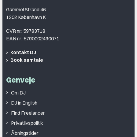
Gammel Strand 46
1202 København K
CVR nr.: 59783718
EAN nr.: 5790002490071
Kontakt DJ
Book samtale
Genveje
Om DJ
DJ in English
Find Freelancer
Privatlivspolitik
Åbningstider