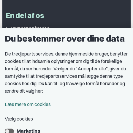
En del af os
Grupper og kredse
Du bestemmer over dine data
Studentergrupper
Fagligt aktive
De tredjepartsservices, denne hjemmeside bruger, benytter
cookies til at indsamle oplysninger om dig til de forskellige
Medlemskab
formål, du ser herunder. Vælger du "Accepter alle", giver du
samtykke til at tredjepartsservices må lægge denne type
Fordele som medlem
cookies hos dig. Du kan til- og fravælge formål herunder og
Kontingent
ændre dit valg her:
Forstå dit medlemskab
Læs mere om cookies
Pressekort
Vælg cookies
Marketing
Bliv medlem