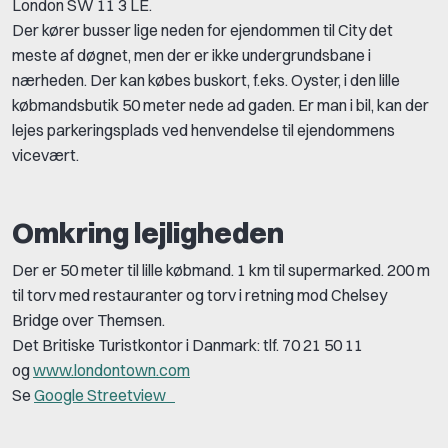
London SW 11 3 LE.
Der kører busser lige neden for ejendommen til City det
meste af døgnet, men der er ikke undergrundsbane i
nærheden. Der kan købes buskort, f.eks. Oyster, i den lille
købmandsbutik 50 meter nede ad gaden. Er man i bil, kan der
lejes parkeringsplads ved henvendelse til ejendommens
vicevært.
Omkring lejligheden
Der er 50 meter til lille købmand. 1 km til supermarked. 200 m
til torv med restauranter og torv i retning mod Chelsey
Bridge over Themsen.
Det Britiske Turistkontor i Danmark: tlf. 70 21 50 11
og
www.londontown.com
Se
Google Streetview