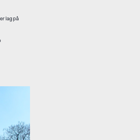
er lag på
o