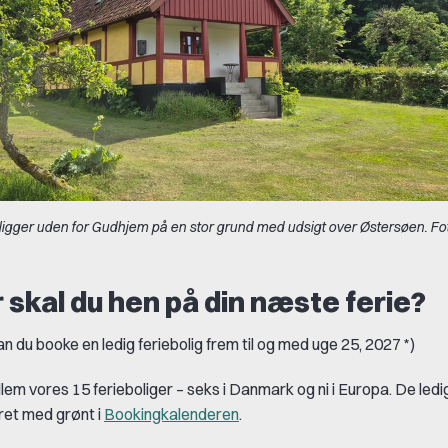
igger uden for Gudhjem på en stor grund med udsigt over Østersøen. Foto
 skal du hen på din næste ferie?
an du
booke en ledig feriebolig frem til og med uge 25, 2027 *)
em vores 15 ferieboliger – seks i Danmark og ni i Europa. De ledi
ret med grønt i
Bookingkalenderen
.