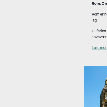
Rom: Omg
Rom er n
lag.
DJferies 
sovevære
Læs mere