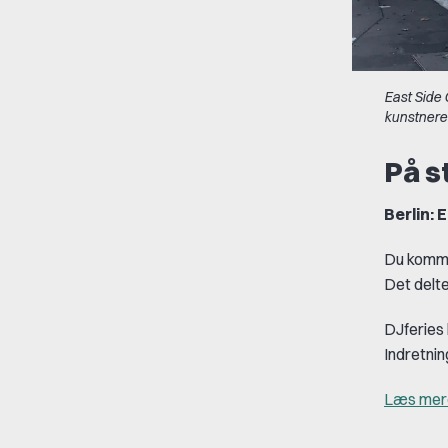
East Side 
kunstnere 
På s
Berlin:
Du komme
Det delte
DJferies 
Indretnin
Læs mere 