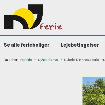
Se alle ferieboliger
Lejebetingelser
Du er her:
Forside
Nyhedsbreve
DJferie: Din næste ferie - H