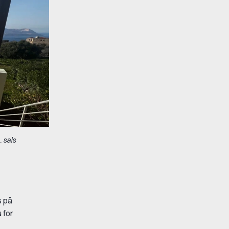
 sals
s på
 for