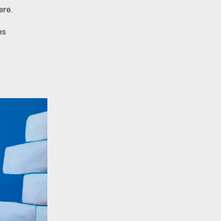
ere.
es