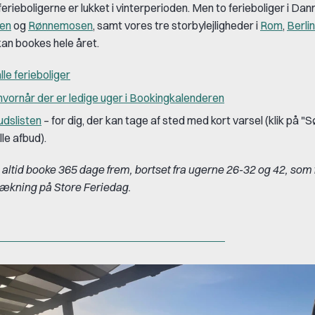
ferieboligerne er lukket i vinterperioden. Men to ferieboliger i Da
en
og
Rønnemosen
, samt vores tre storbylejligheder i
Rom
,
Berlin
 kan bookes hele året.
lle
ferieboliger
hvornår der er ledige uger i Bookingkalenderen
ud
slisten
– for dig, der kan tage af sted med kort varsel (klik på "S
lle afbud).
 altid booke 365 dage frem, bortset fra ugerne 26-32 og 42, som 
rækning på Store Feriedag.