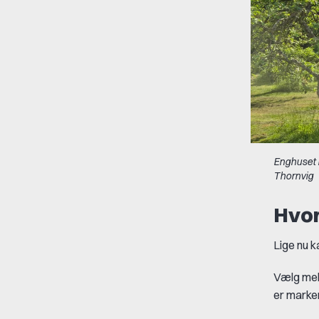
Enghuset l
Thornvig
Hvor
Lige nu k
Vælg mell
er marke