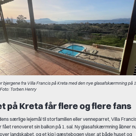
r bjergene fra Villa Francis på Kreta med den nye glasafskærmning på 1.
 Foto: Torben Henry
t på Kreta får flere og flere fans
ens særlige lejemål til storfamilien eller venneparret, Villa Franci
r fået renoveret sin balkon på 1. sal. Ny glasafskærmning åbner nu
over landskabet, og et kig i gæstebogen viser, at både huset og