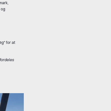
nmark,
og
øg" for at
fordeles