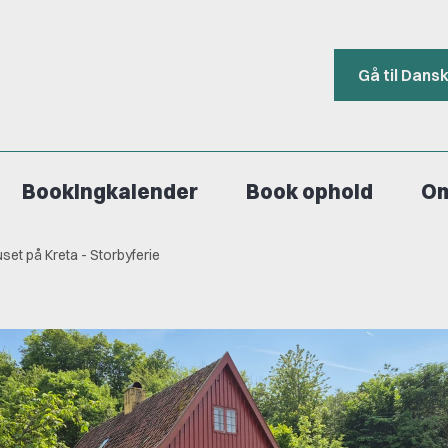
Gå til Dans
Bookingkalender
Book ophold
Om
uset på Kreta - Storbyferie