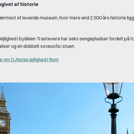
ivet af historie
ærmest et levende museum, hvor mere end 2.500 års historie ligg
lejlighed i bydelen Trastevere har seks sengepladser fordelt på t
lser og en dobbelt sovesofa i stuen.
 om DJferies lejlighed i Rom