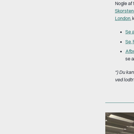
Nogle af 
Skorsten
London
,
Se a
Se, 
Afb
se a
*) Du kan
ved lodt