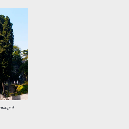
æologisk