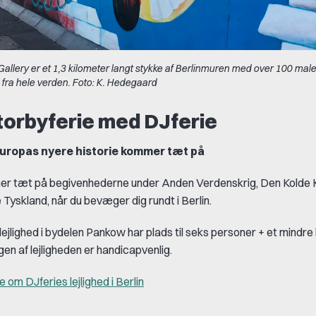
Gallery er et 1,3 kilometer langt stykke af Berlinmuren med over 100 maler
fra hele verden. Foto: K. Hedegaard
torbyferie med DJferie
 Europas nyere historie kommer tæt på
r tæt på begivenhederne under Anden Verdenskrig, Den Kolde K
 Tyskland, når du bevæger dig rundt i Berlin.
lejlighed i bydelen Pankow har plads til seks personer + et mindre
gen af lejligheden er handicapvenlig.
om DJferies lejlighed i Berlin