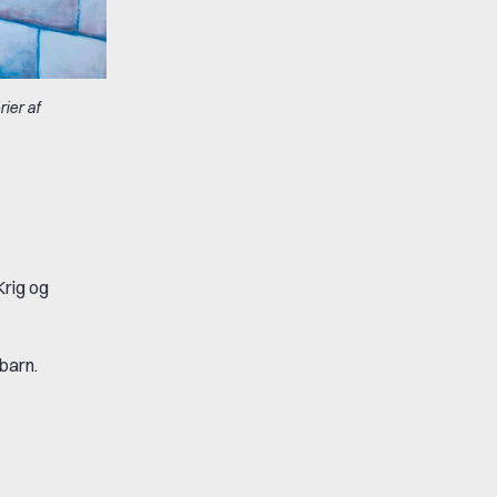
ier af
rig og
 barn.