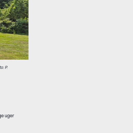
: P.
ge uger