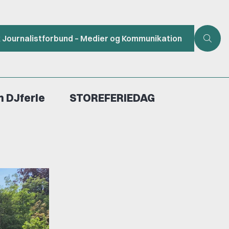
k Journalistforbund – Medier og Kommunikation
 DJferie
STOREFERIEDAG